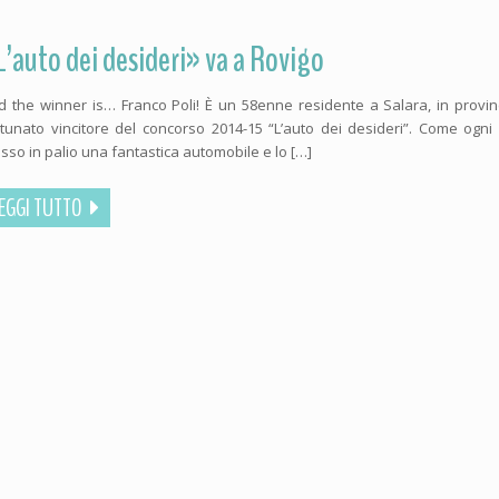
L’auto dei desideri» va a Rovigo
d the winner is… Franco Poli! È un 58enne residente a Salara, in provinci
rtunato vincitore del concorso 2014-15 “L’auto dei desideri”. Come og
sso in palio una fantastica automobile e lo […]
EGGI TUTTO