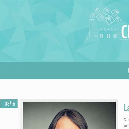
08/16
L
Da
pe