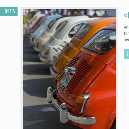
09/15
«
An
fo
me
L