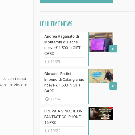
LE ULTIME NEWS
Andrea Raganato di
Monteroni di Lecce
riceve € 1.500 in GIFT
0
CARD!
11/25
Giovanni Battista
ice con i nostri
Imperio di Calangianus
ovare a vincere
riceve € 1.500 in GIFT
0
CARD!
12/24
PROVA A VINCERE UN
FANTASTICO IPHONE
16 PRO!
10/24