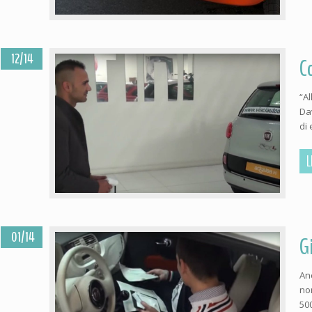
12/14
C
“A
Da
di 
L
01/14
G
An
no
50