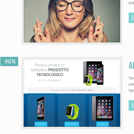
est
L
06/16
A
Vu
co
fa
L