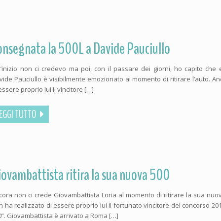
onsegnata la 500L a Davide Pauciullo
ll’inizio non ci credevo ma poi, con il passare dei giorni, ho capito che 
vide Pauciullo è visibilmente emozionato al momento di ritirare l’auto. A
essere proprio lui il vincitore […]
EGGI TUTTO
iovambattista ritira la sua nuova 500
cora non ci crede Giovambattista Loria al momento di ritirare la sua nuo
n ha realizzato di essere proprio lui il fortunato vincitore del concorso 20
0”. Giovambattista è arrivato a Roma […]